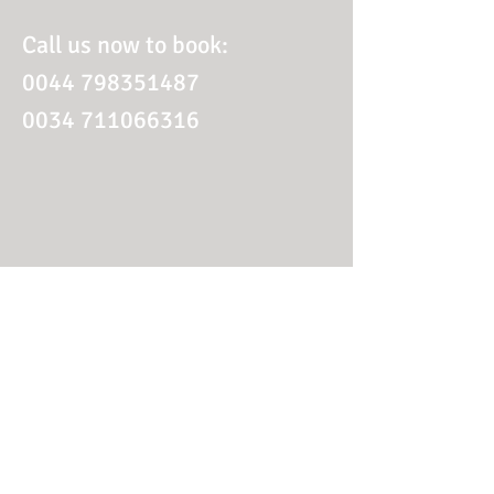
Call us now to book:
0044 798351487
0034 711066316
© 2021 by Spanish Beach
Follow Us:
Apartment. Proudly